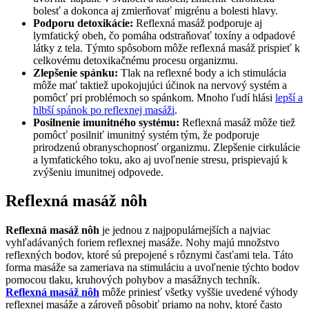
bolesť a dokonca aj zmierňovať migrénu a bolesti hlavy.
Podporu detoxikácie:
Reflexná masáž podporuje aj
lymfatický obeh, čo pomáha odstraňovať toxíny a odpadové
látky z tela. Týmto spôsobom môže reflexná masáž prispieť k
celkovému detoxikačnému procesu organizmu.
Zlepšenie spánku:
Tlak na reflexné body a ich stimulácia
môže mať taktiež upokojujúci účinok na nervový systém a
pomôcť pri problémoch so spánkom. Mnoho ľudí hlási
lepší a
hlbší spánok po reflexnej masáži
.
Posilnenie imunitného systému:
Reflexná masáž môže tiež
pomôcť posilniť imunitný systém tým, že podporuje
prirodzenú obranyschopnosť organizmu. Zlepšenie cirkulácie
a lymfatického toku, ako aj uvoľnenie stresu, prispievajú k
zvýšeniu imunitnej odpovede.
Reflexná masáž nôh
Reflexná masáž nôh
je jednou z najpopulárnejších a najviac
vyhľadávaných foriem reflexnej masáže. Nohy majú množstvo
reflexných bodov, ktoré sú prepojené s rôznymi časťami tela. Táto
forma masáže sa zameriava na stimuláciu a uvoľnenie týchto bodov
pomocou tlaku, kruhových pohybov a masážnych techník.
Reflexná masáž nôh
môže priniesť všetky vyššie uvedené výhody
reflexnej masáže a zároveň pôsobiť priamo na nohy, ktoré často