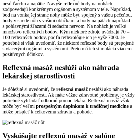
nesú ťarchu a napätie. Navyše reflexné body na nohách
zodpovedajú konkrétnym orgánom a systémom v tele. Napríklad,
bod na vonkajšej strane nohy môže byť spojený s vašou pečeňou,
body v strede nôh s vašimi obličkami a body na pätách napríklad
s pohlavnými žľazami či sedacím nervom. Na nohách je veľké
množstvo reflexných bodov. Kým niektoré zdroje uvádzajú 70 –
100 reflexných bodov, podľa reflexológie ich je vyše 7000. Je
potrebné si však uvedomiť, že niektoré reflexné body sú prepojené
s viacerými orgánmi a systémami. Preto má ich stimulácia viacero
pozitívnych účinkov.
Reflexná masáž neslúži ako náhrada
lekárskej starostlivosti
Je dôležité si uvedomiť, že
reflexná masáž
neslúži ako náhrada
lekárskej starostlivosti. Ak máte vážne zdravotné problémy, je vždy
potrebné vyhľadať odbornú pomoc lekára. Reflexná masáž však
môže byť veľmi
prospešným doplnkom k tradičnej medicíne
a
môže prispieť k celkovému zdraviu a pohode.
Vyskúšajte reflexnú masáž v salóne