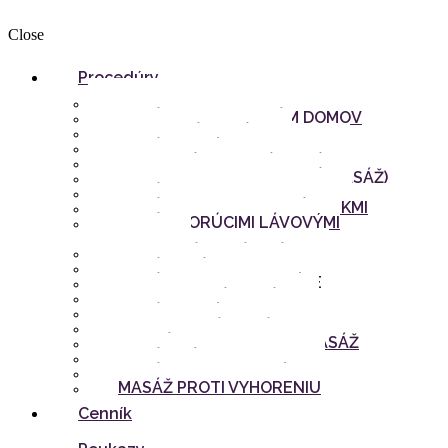
Close
Procedúry
Thai Paradise
MASÁŽE PRIAMO K VÁM DOMOV
KOKOSOVÁ MASÁŽ
MASÁŽ HORÚCIM OLEJOM
TRADIČNÁ THAJSKÁ MASÁŽ
AROMATERAPIA (OLEJOVÁ MASÁŽ)
MASÁŽ CHRBTA A RAMIEN
MASÁŽ BYLINNÝMI BATÔŽTEKMI
MASÁŽ HORÚCIMI LÁVOVÝMI
KAMEŇMI
REFLEXNÁ MASÁŽ NÔH
MASÁŽ TVÁRE A HLAVY
MASÁŽ PROTI CELULITÍDE
ŠTVORRUČNÁ MASÁŽ
MASÁŽ HORÚCIM VOSKOM
ROMANTICKÁ MASÁŽ PRE DVOJICE
ŠPECIÁLNA ALOE VERA MASÁŽ
MASÁŽ NÔH + PEELING
MASÁŽ PRE TEHOTNÉ
MASÁŽ PROTI VYHORENIU
Cenník