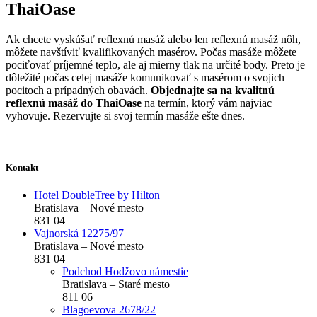
ThaiOase
Ak chcete vyskúšať reflexnú masáž alebo len reflexnú masáž nôh,
môžete navštíviť kvalifikovaných masérov. Počas masáže môžete
pociťovať príjemné teplo, ale aj mierny tlak na určité body. Preto je
dôležité počas celej masáže komunikovať s masérom o svojich
pocitoch a prípadných obavách.
Objednajte sa na kvalitnú
reflexnú masáž do ThaiOase
na termín, ktorý vám najviac
vyhovuje. Rezervujte si svoj termín masáže ešte dnes.
Kontakt
Hotel DoubleTree by Hilton
Bratislava – Nové mesto
831 04
Vajnorská 12275/97
Bratislava – Nové mesto
831 04
Podchod Hodžovo námestie
Bratislava – Staré mesto
811 06
Blagoevova 2678/22