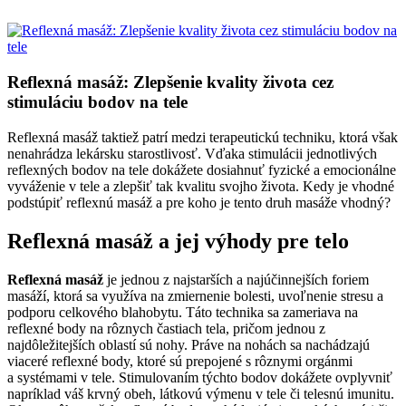
Reflexná masáž: Zlepšenie kvality života cez
stimuláciu bodov na tele
Reflexná masáž taktiež patrí medzi terapeutickú techniku, ktorá však
nenahrádza lekársku starostlivosť. Vďaka stimulácii jednotlivých
reflexných bodov na tele dokážete dosiahnuť fyzické a emocionálne
vyváženie v tele a zlepšiť tak kvalitu svojho života. Kedy je vhodné
podstúpiť reflexnú masáž a pre koho je tento druh masáže vhodný?
Reflexná masáž a jej výhody pre telo
Reflexná masáž
je jednou z najstarších a najúčinnejších foriem
masáží, ktorá sa využíva na zmiernenie bolesti, uvoľnenie stresu a
podporu celkového blahobytu. Táto technika sa zameriava na
reflexné body na rôznych častiach tela, pričom jednou z
najdôležitejších oblastí sú nohy. Práve na nohách sa nachádzajú
viaceré reflexné body, ktoré sú prepojené s rôznymi orgánmi
a systémami v tele. Stimulovaním týchto bodov dokážete ovplyvniť
napríklad váš krvný obeh, látkovú výmenu v tele či telesnú imunitu.