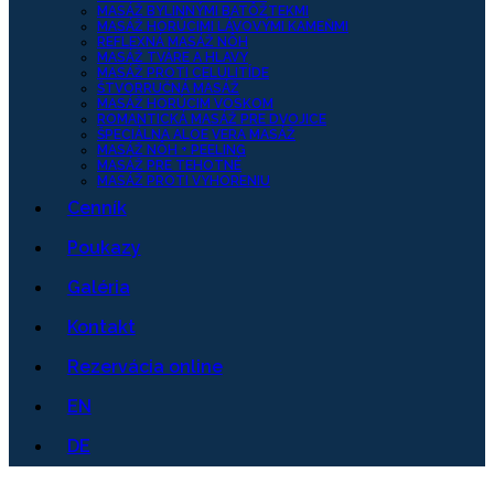
MASÁŽ BYLINNÝMI BATÔŽTEKMI
MASÁŽ HORÚCIMI LÁVOVÝMI KAMEŇMI
REFLEXNÁ MASÁŽ NÔH
MASÁŽ TVÁRE A HLAVY
MASÁŽ PROTI CELULITÍDE
ŠTVORRUČNÁ MASÁŽ
MASÁŽ HORÚCIM VOSKOM
ROMANTICKÁ MASÁŽ PRE DVOJICE
ŠPECIÁLNA ALOE VERA MASÁŽ
MASÁŽ NÔH + PEELING
MASÁŽ PRE TEHOTNÉ
MASÁŽ PROTI VYHORENIU
Cenník
Poukazy
Galéria
Kontakt
Rezervácia online
EN
DE