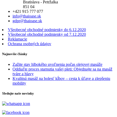
Bratislava - Petržalka
851 04
+421 915 777 077
info@thaioase.sk
gdpr@thaioase.sk
Všeobecné obchodné podmienky do 6.12.2020
Všeobecné obchodné podmienky od 7.12.2020
Reklamacie
Ochrana osobných údajov
Najnovšie články
Zažite stav hlbokého uvoľnenia počas olejovej masáže
Oddiaľte proces starnutia vašej pleti: Objednajte sa na masáž
tváre a hlavy
Kvalitná masáž na bolesť kĺbov – cesta k úľave a zlepšeniu
mobility
Sledujte naše novinky