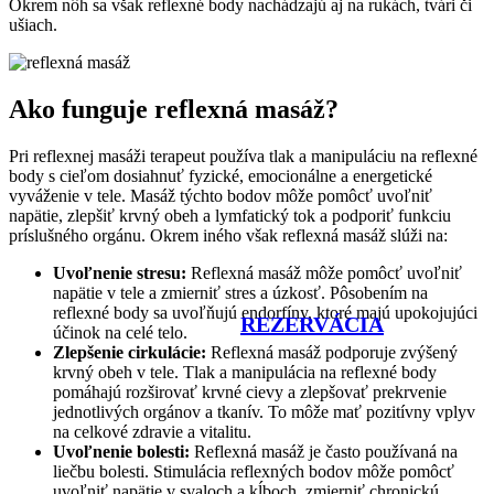
Okrem nôh sa však reflexné body nachádzajú aj na rukách, tvári či
ušiach.
Ako funguje reflexná masáž?
Pri reflexnej masáži terapeut používa tlak a manipuláciu na reflexné
body s cieľom dosiahnuť fyzické, emocionálne a energetické
vyváženie v tele. Masáž týchto bodov môže pomôcť uvoľniť
napätie, zlepšiť krvný obeh a lymfatický tok a podporiť funkciu
príslušného orgánu. Okrem iného však reflexná masáž slúži na:
Uvoľnenie stresu:
Reflexná masáž môže pomôcť uvoľniť
napätie v tele a zmierniť stres a úzkosť. Pôsobením na
reflexné body sa uvoľňujú endorfíny, ktoré majú upokojujúci
REZERVÁCIA
účinok na celé telo.
Zlepšenie cirkulácie:
Reflexná masáž podporuje zvýšený
krvný obeh v tele. Tlak a manipulácia na reflexné body
pomáhajú rozširovať krvné cievy a zlepšovať prekrvenie
jednotlivých orgánov a tkanív. To môže mať pozitívny vplyv
na celkové zdravie a vitalitu.
Uvoľnenie bolesti:
Reflexná masáž je často používaná na
liečbu bolesti. Stimulácia reflexných bodov môže pomôcť
uvoľniť napätie v svaloch a kĺboch, zmierniť chronickú