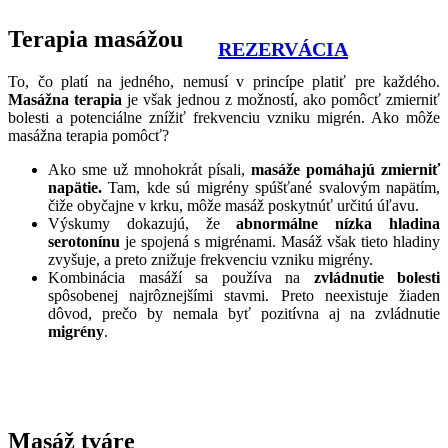
Terapia masážou
REZERVÁCIA
To, čo platí na jedného, nemusí v princípe platiť pre každého.
Masážna terapia
je však jednou z možností, ako pomôcť zmierniť
bolesti a potenciálne znížiť frekvenciu vzniku migrén. Ako môže
masážna terapia pomôcť?
Ako sme už mnohokrát písali,
masáže pomáhajú zmierniť
napätie.
Tam, kde sú migrény spúšťané svalovým napätím,
čiže obyčajne v krku, môže masáž poskytnúť určitú úľavu.
Výskumy dokazujú, že
abnormálne nízka hladina
serotonínu
je spojená s migrénami. Masáž však tieto hladiny
zvyšuje, a preto znižuje frekvenciu vzniku migrény.
Kombinácia masáží sa používa na
zvládnutie bolesti
spôsobenej najrôznejšími stavmi. Preto neexistuje žiaden
dôvod, prečo by nemala byť pozitívna aj na zvládnutie
migrény
.
Masáž tváre