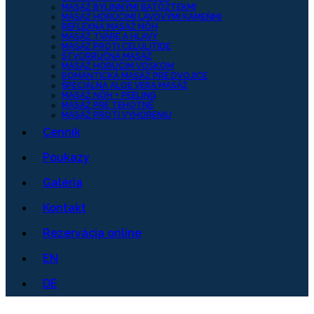
MASÁŽ BYLINNÝMI BATÔŽTEKMI
MASÁŽ HORÚCIMI LÁVOVÝMI KAMEŇMI
REFLEXNÁ MASÁŽ NÔH
MASÁŽ TVÁRE A HLAVY
MASÁŽ PROTI CELULITÍDE
ŠTVORRUČNÁ MASÁŽ
MASÁŽ HORÚCIM VOSKOM
ROMANTICKÁ MASÁŽ PRE DVOJICE
ŠPECIÁLNA ALOE VERA MASÁŽ
MASÁŽ NÔH + PEELING
MASÁŽ PRE TEHOTNÉ
MASÁŽ PROTI VYHORENIU
Cenník
Poukazy
Galéria
Kontakt
Rezervácia online
EN
DE