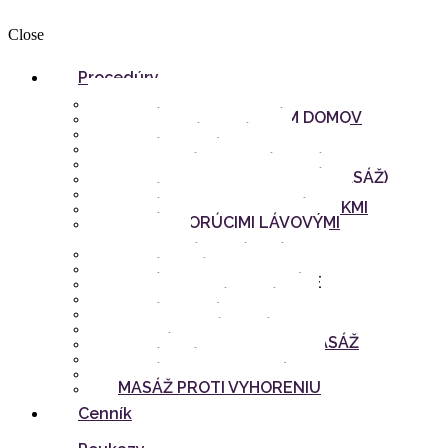
Close
Procedúry
Thai Paradise
MASÁŽE PRIAMO K VÁM DOMOV
KOKOSOVÁ MASÁŽ
MASÁŽ HORÚCIM OLEJOM
TRADIČNÁ THAJSKÁ MASÁŽ
AROMATERAPIA (OLEJOVÁ MASÁŽ)
MASÁŽ CHRBTA A RAMIEN
MASÁŽ BYLINNÝMI BATÔŽTEKMI
MASÁŽ HORÚCIMI LÁVOVÝMI
KAMEŇMI
REFLEXNÁ MASÁŽ NÔH
MASÁŽ TVÁRE A HLAVY
MASÁŽ PROTI CELULITÍDE
ŠTVORRUČNÁ MASÁŽ
MASÁŽ HORÚCIM VOSKOM
ROMANTICKÁ MASÁŽ PRE DVOJICE
ŠPECIÁLNA ALOE VERA MASÁŽ
MASÁŽ NÔH + PEELING
MASÁŽ PRE TEHOTNÉ
MASÁŽ PROTI VYHORENIU
Cenník