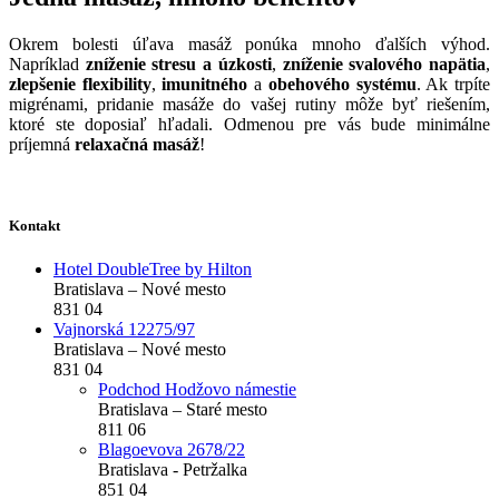
Okrem bolesti úľava masáž ponúka mnoho ďalších výhod.
Napríklad
zníženie stresu a úzkosti
,
zníženie svalového napätia
,
zlepšenie flexibility
,
imunitného
a
obehového systému
. Ak trpíte
migrénami, pridanie masáže do vašej rutiny môže byť riešením,
ktoré ste doposiaľ hľadali. Odmenou pre vás bude minimálne
príjemná
relaxačná masáž
!
Kontakt
Hotel DoubleTree by Hilton
Bratislava – Nové mesto
831 04
Vajnorská 12275/97
Bratislava – Nové mesto
831 04
Podchod Hodžovo námestie
Bratislava – Staré mesto
811 06
Blagoevova 2678/22
Bratislava - Petržalka
851 04