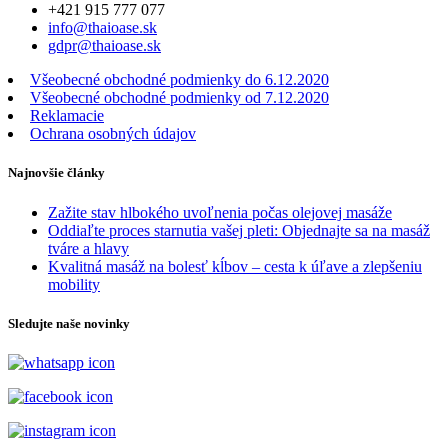
+421 915 777 077
info@thaioase.sk
gdpr@thaioase.sk
Všeobecné obchodné podmienky do 6.12.2020
Všeobecné obchodné podmienky od 7.12.2020
Reklamacie
Ochrana osobných údajov
Najnovšie články
Zažite stav hlbokého uvoľnenia počas olejovej masáže
Oddiaľte proces starnutia vašej pleti: Objednajte sa na masáž
tváre a hlavy
Kvalitná masáž na bolesť kĺbov – cesta k úľave a zlepšeniu
mobility
Sledujte naše novinky