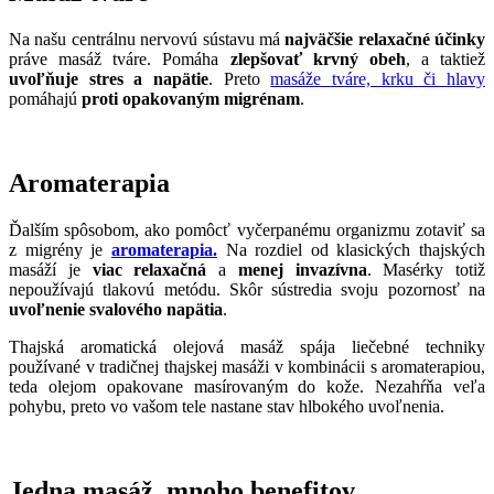
Na našu centrálnu nervovú sústavu má
najväčšie relaxačné účinky
práve masáž tváre. Pomáha
zlepšovať krvný obeh
, a taktiež
uvoľňuje stres a napätie
. Preto
masáže tváre, krku či hlavy
pomáhajú
proti opakovaným migrénam
.
Aromaterapia
Ďalším spôsobom, ako pomôcť vyčerpanému organizmu zotaviť sa
z migrény je
aromaterapia.
Na rozdiel od klasických thajských
masáží je
viac relaxačná
a
menej invazívna
. Masérky totiž
nepoužívajú tlakovú metódu. Skôr sústredia svoju pozornosť na
uvoľnenie svalového napätia
.
Thajská aromatická olejová masáž spája liečebné techniky
používané v tradičnej thajskej masáži v kombinácii s aromaterapiou,
teda olejom opakovane masírovaným do kože. Nezahŕňa veľa
pohybu, preto vo vašom tele nastane stav hlbokého uvoľnenia.
Jedna masáž, mnoho benefitov