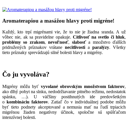
Aromaterapiou a masážou hlavy proti migréne!
Každý, kto trpí migrénami vie, že to nie je žiadna sranda. A už
vôbec nie, ak sa pravidelne opakuje.
Citlivosť na svetlo či hluk
,
problémy so zrakom
,
nevoľnosť
,
slabosť
a množstvo ďalších
pridružených príznakov vrátane
necitlivosti
a
paralýzy
. Všetky
tieto príznaky sprevádzajú silné bolesti hlavy a migrény.
Čo ju vyvoláva?
Migrény môžu byť
vyvolané obrovským množstvom faktorov
,
ako dlhý pobyt na slnku, nedodržiavanie pitného režimu, nedostatok
spánku, …). U väčšiny postihnutých ide predovšetkým
o
kombináciu faktorov
. Zatiaľ čo v individuálnej podobe môžu
byť tieto podnety akceptované a nemusia mať na ľudí trpiacich
migrénou žiaden negatívny účinok, spoločne sú spúšťačom
intenzívnej bolesti.