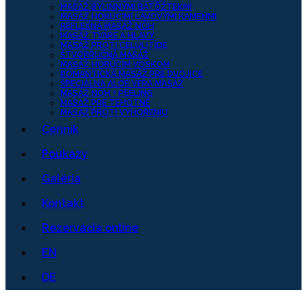
MASÁŽ BYLINNÝMI BATÔŽTEKMI
MASÁŽ HORÚCIMI LÁVOVÝMI KAMEŇMI
REFLEXNÁ MASÁŽ NÔH
MASÁŽ TVÁRE A HLAVY
MASÁŽ PROTI CELULITÍDE
ŠTVORRUČNÁ MASÁŽ
MASÁŽ HORÚCIM VOSKOM
ROMANTICKÁ MASÁŽ PRE DVOJICE
ŠPECIÁLNA ALOE VERA MASÁŽ
MASÁŽ NÔH + PEELING
MASÁŽ PRE TEHOTNÉ
MASÁŽ PROTI VYHORENIU
Cenník
Poukazy
Galéria
Kontakt
Rezervácia online
EN
DE