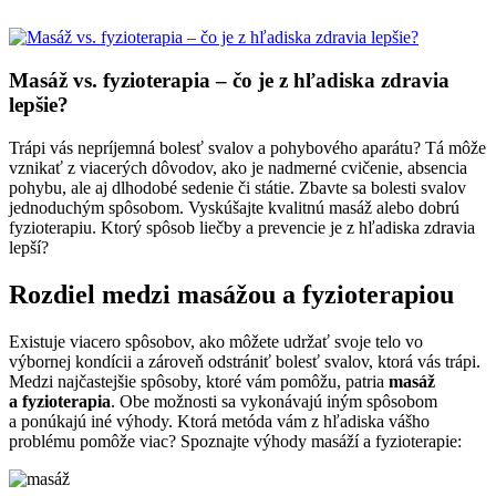
Masáž vs. fyzioterapia – čo je z hľadiska zdravia
lepšie?
Trápi vás nepríjemná bolesť svalov a pohybového aparátu? Tá môže
vznikať z viacerých dôvodov, ako je nadmerné cvičenie, absencia
pohybu, ale aj dlhodobé sedenie či státie. Zbavte sa bolesti svalov
jednoduchým spôsobom. Vyskúšajte kvalitnú masáž alebo dobrú
fyzioterapiu. Ktorý spôsob liečby a prevencie je z hľadiska zdravia
lepší?
Rozdiel medzi masážou a fyzioterapiou
Existuje viacero spôsobov, ako môžete udržať svoje telo vo
výbornej kondícii a zároveň odstrániť bolesť svalov, ktorá vás trápi.
Medzi najčastejšie spôsoby, ktoré vám pomôžu, patria
masáž
a fyzioterapia
. Obe možnosti sa vykonávajú iným spôsobom
a ponúkajú iné výhody. Ktorá metóda vám z hľadiska vášho
problému pomôže viac? Spoznajte výhody masáží a fyzioterapie: