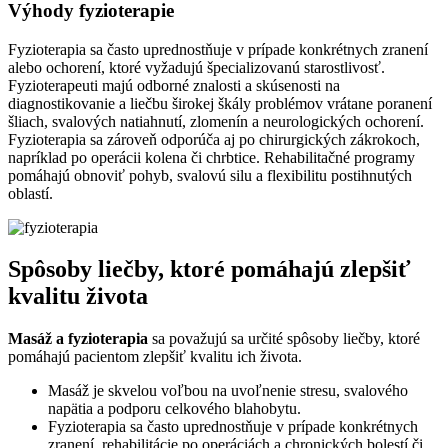
Výhody fyzioterapie
Fyzioterapia sa často uprednostňuje v prípade konkrétnych zranení
alebo ochorení, ktoré vyžadujú špecializovanú starostlivosť.
Fyzioterapeuti majú odborné znalosti a skúsenosti na
diagnostikovanie a liečbu širokej škály problémov vrátane poranení
šliach, svalových natiahnutí, zlomenín a neurologických ochorení.
Fyzioterapia sa zároveň odporúča aj po chirurgických zákrokoch,
napríklad po operácii kolena či chrbtice. Rehabilitačné programy
pomáhajú obnoviť pohyb, svalovú silu a flexibilitu postihnutých
oblastí.
Spôsoby liečby, ktoré pomáhajú zlepšiť
kvalitu života
Masáž a fyzioterapia
sa považujú sa určité spôsoby liečby, ktoré
pomáhajú pacientom zlepšiť kvalitu ich života.
Masáž je skvelou voľbou na uvoľnenie stresu, svalového
napätia a podporu celkového blahobytu.
Fyzioterapia sa často uprednostňuje v prípade konkrétnych
zranení, rehabilitácie po operáciách a chronických bolestí či