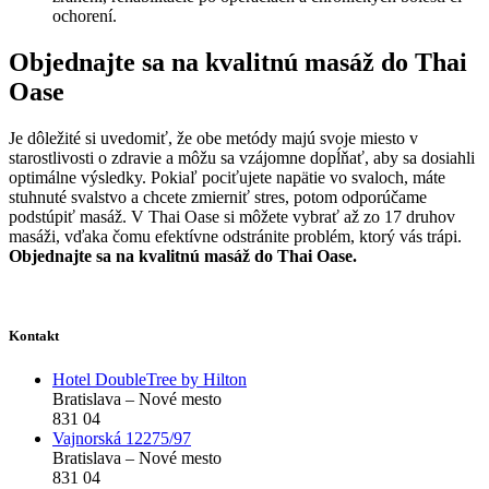
ochorení.
Objednajte sa na kvalitnú masáž do Thai
Oase
Je dôležité si uvedomiť, že obe metódy majú svoje miesto v
starostlivosti o zdravie a môžu sa vzájomne dopĺňať, aby sa dosiahli
optimálne výsledky. Pokiaľ pociťujete napätie vo svaloch, máte
stuhnuté svalstvo a chcete zmierniť stres, potom odporúčame
podstúpiť masáž. V Thai Oase si môžete vybrať až zo 17 druhov
masáži, vďaka čomu efektívne odstránite problém, ktorý vás trápi.
Objednajte sa na kvalitnú masáž do Thai Oase.
Kontakt
Hotel DoubleTree by Hilton
Bratislava – Nové mesto
831 04
Vajnorská 12275/97
Bratislava – Nové mesto
831 04