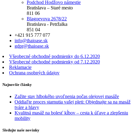
Podchod Hodžovo námestie
Bratislava – Staré mesto
811 06
Blagoevova 2678/22
Bratislava - Petržalka
851 04
+421 915 777 077
info@thaioase.sk
gdpr@thaioase.sk
Všeobecné obchodné podmienky do 6.12.2020
Všeobecné obchodné podmienky od 7.12.2020
Reklamacie
Ochrana osobných údajov
Najnovšie články
Zažite stav hlbokého uvoľnenia počas olejovej masáže
Oddiaľte proces starnutia vašej pleti: Objednajte sa na masáž
tváre a hlavy
Kvalitná masáž na bolesť kĺbov – cesta k úľave a zlepšeniu
mobility
Sledujte naše novinky