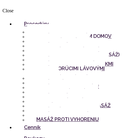
Close
Procedúry
Thai Paradise
MASÁŽE PRIAMO K VÁM DOMOV
KOKOSOVÁ MASÁŽ
MASÁŽ HORÚCIM OLEJOM
TRADIČNÁ THAJSKÁ MASÁŽ
AROMATERAPIA (OLEJOVÁ MASÁŽ)
MASÁŽ CHRBTA A RAMIEN
MASÁŽ BYLINNÝMI BATÔŽTEKMI
MASÁŽ HORÚCIMI LÁVOVÝMI
KAMEŇMI
REFLEXNÁ MASÁŽ NÔH
MASÁŽ TVÁRE A HLAVY
MASÁŽ PROTI CELULITÍDE
ŠTVORRUČNÁ MASÁŽ
MASÁŽ HORÚCIM VOSKOM
ROMANTICKÁ MASÁŽ PRE DVOJICE
ŠPECIÁLNA ALOE VERA MASÁŽ
MASÁŽ NÔH + PEELING
MASÁŽ PRE TEHOTNÉ
MASÁŽ PROTI VYHORENIU
Cenník