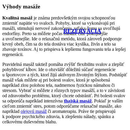
Výhody masáže
Kvalitná masáž
je známa predovšetkým svojou schopnosťou
zmierniť napätie vo svaloch. Pohyby, ktoré sa vykonávajú pri
masáži, stimulujú nervové zakončenia, vďaka čomu sa uvoľňujú
REZERVÁCIA
endorfíny. Preto sa môžete počas masáže cítiť pokojnejšie
a uvoľnenejšie. Ide o relaxačnú metódu, ktorá zároveň podporuje
krvný obeh, čím sa do tela dostáva viac kyslíka, živín a telo sa
zbavuje toxínov. Aj to prispieva k lepšiemu fungovaniu tela a lepšej
regenerácii.
Pravidelná masáž taktiež pomáha zvýšiť flexibilitu svalov a zlepšiť
pohyblivosť kĺbov. Ide o obzvlášť dôležitú súčasť regenerácie
u športovcov a tých, ktorí žijú aktívnym životným štýlom. Podstúpiť
masáž však môžete aj pri bolesti svalov, ktorá je spôsobená
napríklad zlou polohou tela, nadmernou fyzickou námahou či
stresom. Vybrať si môžete z rôznych typov masáží, a to v závislosti
od zdravotného problému, ktorý chcete odstrániť. Pri bolesti svalov
sa odporúča napríklad intenzívna
thajská masáž
. Pokiaľ je vaším
cieľom zmierniť stres, potom odporúčame relaxačné masáže, ako
napríklad
olejovú masáž
či aromaterapiu. Práve tie prispievajú
k podpore psychického zdravia, k zlepšeniu nálady, spánku a
celkovému duševnému blahu.